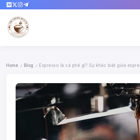
Home
Blog
Espresso là cà phê gì? Sự khác biệt giữa espr
/
/