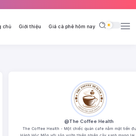
g chủ
Giới thiệu
Giá cà phê hôm nay
@The Coffee Health
The Coffee Health - Một chiếc quán cafe nằm mặt tiền 
Hành Hóc Môn với sân vườn thiên nhiên cây xanh mang lại