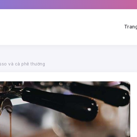
Tran
esso và cà phê thường